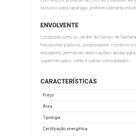
com lençóis, proteção de colchão e edredão. As 
exclusivo para raparigas, preferencialmente estud
ENVOLVENTE
Localizado junto ao Jardim do Campo de Santana
transportes públicos, universidades, comércio e 
estudantes, permitindo deslocações rápidas par
supermercados, cafés e outras comodidades.
CARACTERÍSTICAS
Preço
Área
Tipologia
Certificação energética