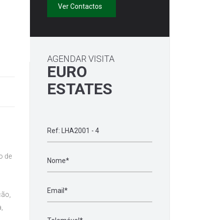
Ver Contactos
AGENDAR VISITA
EURO
ESTATES
o de
ção,
,