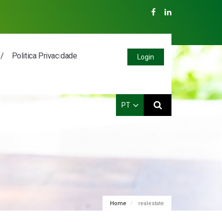
Politica Privacidade
Login
PT
PT
EN
ES
FR
Home
realestate