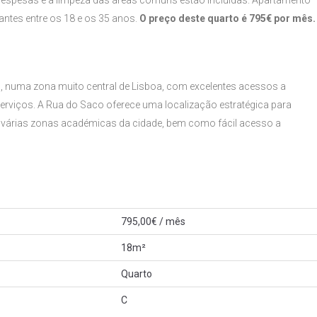
despesas e a limpeza das áreas comuns estão incluídas. Apartamento
antes entre os 18 e os 35 anos.
O preço deste quarto é 795€ por mês.
, numa zona muito central de Lisboa, com excelentes acessos a
serviços. A Rua do Saco oferece uma localização estratégica para
a várias zonas académicas da cidade, bem como fácil acesso a
795,00€ / mês
18m²
Quarto
C