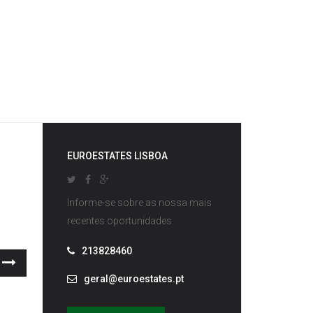
EUROESTATES LISBOA
Informe-se sobre as nossa mais
recentes oportunidades
213828460
Seguinte
geral@euroestates.pt