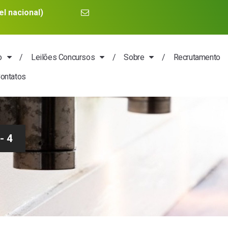
l nacional)
o
Leilões Concursos
Sobre
Recrutamento
ontatos
- 4