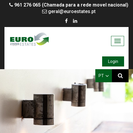
961 276 065 (Chamada para a rede movel nacional)
geral@euroestates.pt
Toggle
navigati
Login
PT