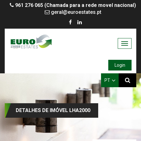
961 276 065 (Chamada para a rede movel nacional)
geral@euroestates.pt
Toggle
navigati
Login
PT
DETALHES DE IMÓVEL LHA2000