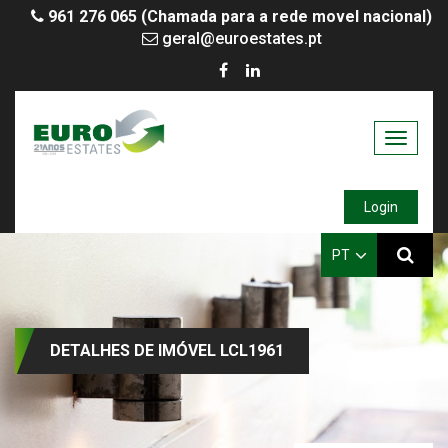
961 276 065 (Chamada para a rede movel nacional)
geral@euroestates.pt
Toggle
navigati
Login
PT
DETALHES DE IMÓVEL LCL1961