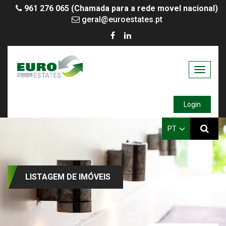
961 276 065 (Chamada para a rede movel nacional)
geral@euroestates.pt
Toggle
navigati
Login
PT
LISTAGEM DE IMÓVEIS