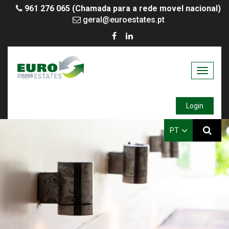
961 276 065 (Chamada para a rede movel nacional)
geral@euroestates.pt
Toggle
navigati
Login
PT