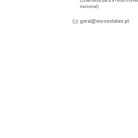
(Chamada para a rede move
nacional)
geral@euroestates.pt