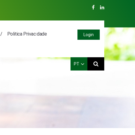
Politica Privacidade
Login
PT
PT
EN
ES
FR