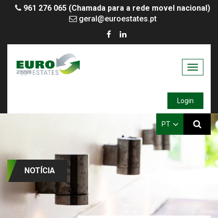
961 276 065 (Chamada para a rede movel nacional)
geral@euroestates.pt
Toggle
navigati
Login
PT
NOTÍCIA