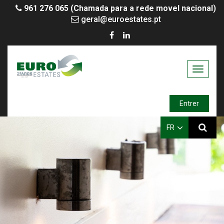
961 276 065 (Chamada para a rede movel nacional)
geral@euroestates.pt
Toggle
navigati
Entrer
FR