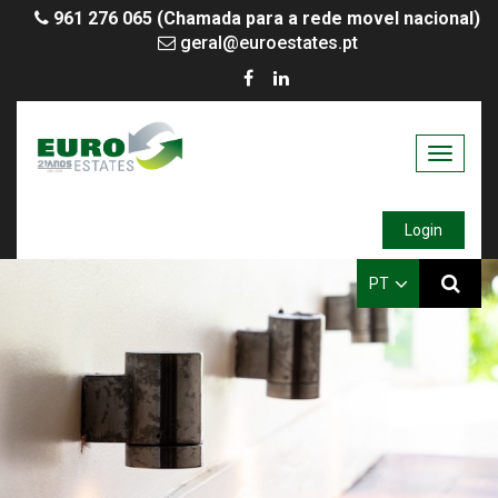
961 276 065 (Chamada para a rede movel nacional)
geral@euroestates.pt
Toggle
navigati
Login
PT