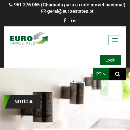
961 276 065 (Chamada para a rede movel nacional)
geral@euroestates.pt
Toggle
navigati
Login
PT
NOTÍCIA