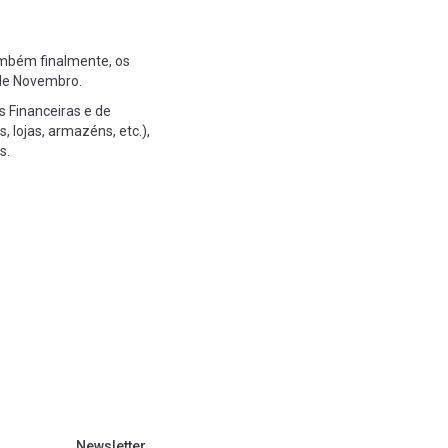
mbém finalmente, os
 de Novembro.
s Financeiras e de
 lojas, armazéns, etc.),
s.
Newsletter