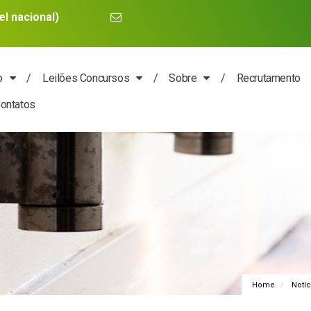
l nacional)
o
Leilões Concursos
Sobre
Recrutamento
ontatos
Home
Notíc