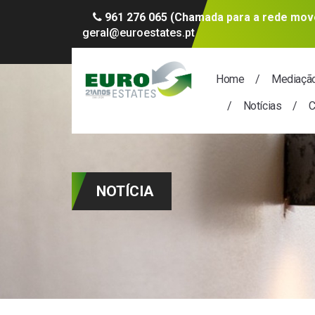
961 276 065 (Chamada para a rede move
geral@euroestates.pt
Home
Mediaçã
Notícias
C
NOTÍCIA