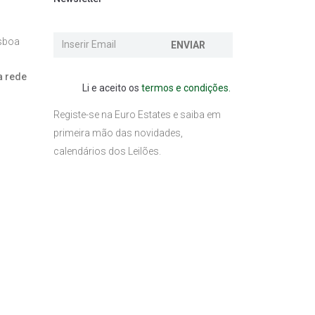
isboa
ENVIAR
a rede
Li e aceito os
termos e condições.
l
Registe-se na Euro Estates e saiba em
primeira mão das novidades,
calendários dos Leilões.